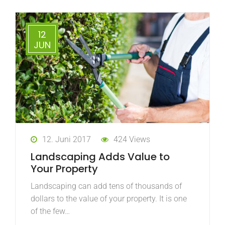
12
JUN
12. Juni 2017
424 Views
Landscaping Adds Value to
Your Property
Landscaping can add tens of thousands of
dollars to the value of your property. It is one
of the few…